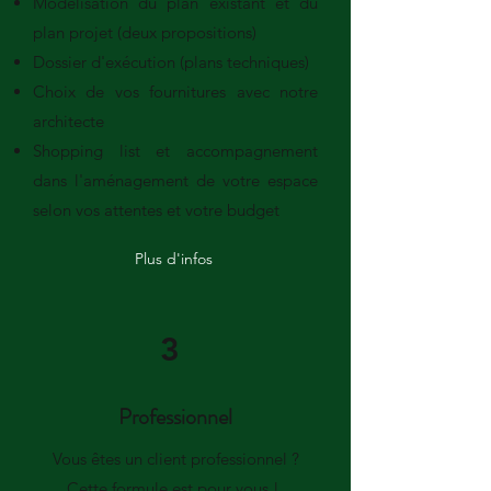
Modélisation du plan existant et du
plan projet (deux propositions)
Dossier d'exécution (plans techniques)
Choix de vos fournitures avec notre
architecte
Shopping list et accompagnement
dans l'aménagement de votre espace
selon vos attentes et votre budget
Plus d'infos
3
Professionnel
Vous êtes un client professionnel ?
Cette formule est pour vous !