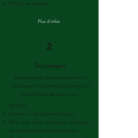
RDV fin de chantier
Plus d'infos
2
Tout compris
Vous voulez du changement et vous
avez besoin d'un service tout compris ?
Cette formule est pour vous !
INCLUS
Formule 1 : Simplement travaux
RDV avec notre architecte d'intérieur
sur place et dans notre showroom