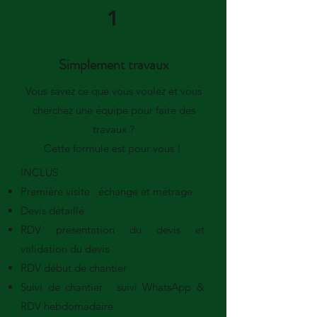
1
Simplement travaux
Vous savez ce que vous voulez et vous
cherchez une équipe pour faire des
travaux ?
Cette formule est pour vous !
INCLUS
Première visite : échange et métrage
Devis détaillé
RDV présentation du devis et
validation du devis
RDV début de chantier
Suivi de chantier : suivi WhatsApp &
RDV hebdomadaire