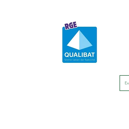
RCS Bobigny, Siret 88432171
58 Avenue Thiers à Le Raincy 93340
Abon
E-ma