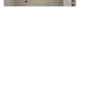
Env. 30.000€
1 mois
Mentions Légales: Cubik Travaux SAS au
capital de 50 000,00 euros, RCS Bobigny,
Siret
88432171
58 Avenue Thiers à Le Raincy 93340